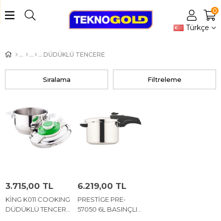
0
Türkçe
DÜDÜKLÜ TENCERE
Sıralama
Filtreleme
3.715,00 TL
6.219,00 TL
KİNG K011 COOKING
PRESTİGE PRE-
DÜDÜKLÜ TENCERE
57050 6L BASINÇLI
5LT
PİŞİRİCİ