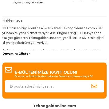
alışverişin keyfini çıkarın.
Hakkımızda
KKTC’nin en büyük online alışveriş sitesi Teknogoldonline.com 2017
yılından bu yana hizmet veriyor. Asel Engineering LTD. bünyesinde
faaliyet gösteren Teknogoldonline.com, yenilikleri ile KKTC'nin dijital
alışveriş sektörüne yön veriyor.
Online alışveriş deneyimini her geçen gün daha kolay hale getiren,
Devamını Göster
dijitalleşen dünyanın gereklerine uygun geliştirmelerle sunduğu
hizmetleri daha da avantajlı kılan Teknogoldonline.com,
ziyaretçilerine bol çeşit, uygun fiyat, hızlı teslimat ve sürpriz indirimler
sunuyor.
E-BÜLTENİMİZE KAYIT OLUN!
Fırsatlar ve İndirimlerden Haberdar Olmak için Hemen Kayıt Ol!
Bugün 30'dan fazla kategori içinde 4000'den fazla ürün çeşidi
bulunduran site, Binlerce takipçisi ile KKTC’de e-ticaretin lideri olmanın
gururunu yaşıyor.
En iyi ürünleri en uygun fiyatlarla, en hızlı teslimatla ve müşteri
memnuniyeti hedefiyle sunan Tekogoldonline.com büyümeye ve
KKTC’de e-ticaret deneyiminin standartlarını her geçen gün
Teknogoldonline.com