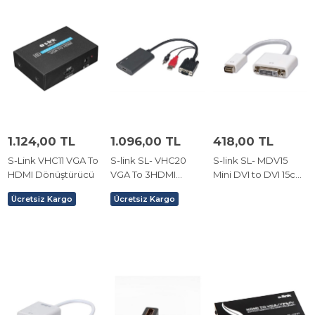
1.124,00 TL
1.096,00 TL
418,00 TL
S-Link VHC11 VGA To
S-link SL- VHC20
S-link SL- MDV15
HDMI Dönüştürücü
VGA To 3HDMI
Mini DVI to DVI 15cm
Çevirici Kablo
Apple Laptop
Ücretsiz Kargo
Ücretsiz Kargo