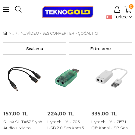
0
Türkçe
VİDEO - SES CONVERTER - ÇOĞALTICI
Sıralama
Filtreleme
157,00 TL
224,00 TL
335,00 TL
S-link SL-TA67 Siyah
Hytech HY-U705
Hytech HY-U7157.1
Audio + Mic to
USB 2.0 Ses Kartı 5.1
Çift Kanal USB Ses
3,5mm 0.15m
CH
Kartı