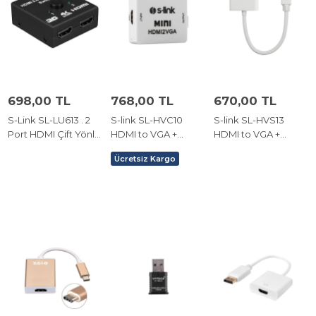
698,00 TL
768,00 TL
670,00 TL
S-Link SL-LU613 . 2
S-link SL-HVC10
S-link SL-HVS13
Port HDMI Çift Yönlü
HDMI to VGA +
HDMI to VGA +
Switch ve Splitter
Audio Çevirici
Audio Micro Usb
Ücretsiz Kargo
Çevirici