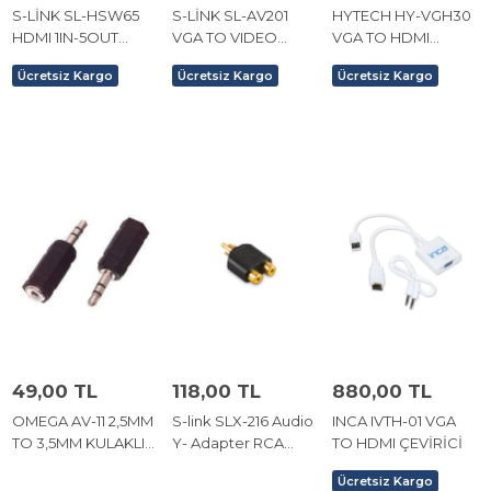
S-LİNK SL-HSW65
S-LİNK SL-AV201
HYTECH HY-VGH30
HDMI 1IN-5OUT
VGA TO VIDEO
VGA TO HDMI
SPİLİTTER /
DÖNÜŞTÜRÜCÜ
DÖNÜŞTÜRÜCÜ
Ücretsiz Kargo
Ücretsiz Kargo
Ücretsiz Kargo
ÇOĞALTICI
CİHAZ
CİHAZ
49,00 TL
118,00 TL
880,00 TL
OMEGA AV-11 2,5MM
S-link SLX-216 Audio
INCA IVTH-01 VGA
TO 3,5MM KULAKLIK
Y- Adapter RCA
TO HDMI ÇEVİRİCİ
ÇEVİRİCİ ADAPTÖR
Çevirici
Ücretsiz Kargo