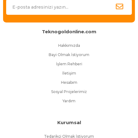
bulunduran site, Binlerce takipçisi ile KKTC’de e-ticaretin lideri olmanın
gururunu yaşıyor.
En iyi ürünleri en uygun fiyatlarla, en hızlı teslimatla ve müşteri
memnuniyeti hedefiyle sunan Tekogoldonline.com büyümeye ve
KKTC’de e-ticaret deneyiminin standartlarını her geçen gün
Teknogoldonline.com
yükseltmeye devam ediyor.
Hakkımızda
Bayi Olmak İstiyorum
İşlem Rehberi
İletişim
Hesabım
Sosyal Projelerimiz
Yardım
Kurumsal
Tedarikçi Olmak İstiyorum