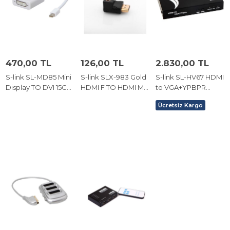
470,00 TL
126,00 TL
2.830,00 TL
S-link SL-MD85 Mini
S-link SLX-983 Gold
S-link SL-HV67 HDMI
Display TO DVI 15CM
HDMI F TO HDMI M
to VGA+YPBPR
15cm
Adaptör
Çevirici (11529)
Ücretsiz Kargo