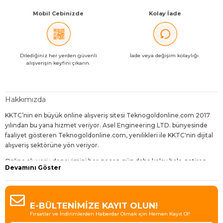
Mobil Cebinizde
Kolay İade
Dilediğiniz her yerden güvenli
İade veya değişim kolaylığı.
alışverişin keyfini çıkarın.
Hakkımızda
KKTC’nin en büyük online alışveriş sitesi Teknogoldonline.com 2017
yılından bu yana hizmet veriyor. Asel Engineering LTD. bünyesinde
faaliyet gösteren Teknogoldonline.com, yenilikleri ile KKTC'nin dijital
alışveriş sektörüne yön veriyor.
Online alışveriş deneyimini her geçen gün daha kolay hale getiren,
Devamını Göster
dijitalleşen dünyanın gereklerine uygun geliştirmelerle sunduğu
hizmetleri daha da avantajlı kılan Teknogoldonline.com,
ziyaretçilerine bol çeşit, uygun fiyat, hızlı teslimat ve sürpriz indirimler
sunuyor.
E-BÜLTENİMİZE KAYIT OLUN!
Fırsatlar ve İndirimlerden Haberdar Olmak için Hemen Kayıt Ol!
Bugün 30'dan fazla kategori içinde 4000'den fazla ürün çeşidi