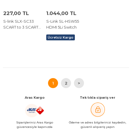
227,00 TL
1.044,00 TL
S-link SLX-SC33
S-Link SL-HSW55
SCART to 3 SCART
HDMI 5Li Switch
Çoklayıcı Gümüş N
Ücretsiz Kargo
1
2
>
Aras Kargo
Tek tıkla sipariş ver
Siparişleriniz Aras Kargo
Ödeme ve adres bilgilerinizi kaydedin,
güvencesiyle kapınızda
güvenli alışveriş yapın