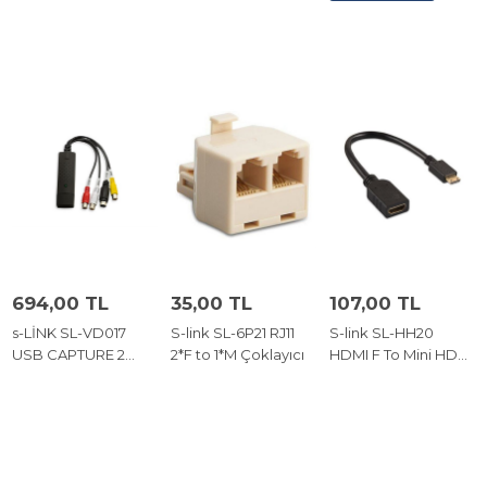
694,00 TL
35,00 TL
107,00 TL
s-LİNK SL-VD017
S-link SL-6P21 RJ11
S-link SL-HH20
USB CAPTURE 2
2*F to 1*M Çoklayıcı
HDMI F To Mini HDMI
VİDEO EDİT
M 20cm Kablo