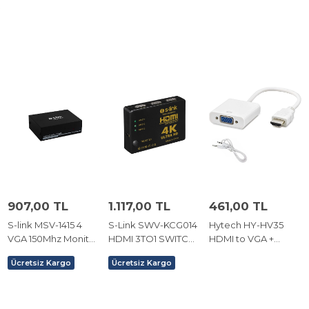
Kulaklık Çevirici
907,00 TL
1.117,00 TL
461,00 TL
S-link MSV-1415 4
S-Link SWV-KCG014
Hytech HY-HV35
VGA 150Mhz Monitör
HDMI 3TO1 SWITCH
HDMI to VGA +
Çoklayıcı
4K*2K, IR +Adaptör
Audio Çevirici
Ücretsiz Kargo
Ücretsiz Kargo