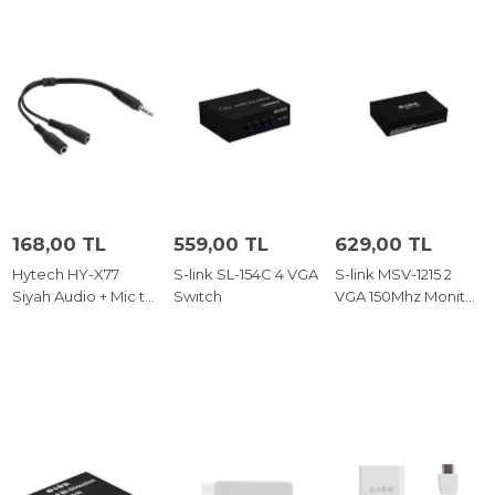
168,00 TL
559,00 TL
629,00 TL
Hytech HY-X77
S-link SL-154C 4 VGA
S-link MSV-1215 2
Siyah Audio + Mic to
Switch
VGA 150Mhz Monitör
3,5mm 0.15m
Çoklayıcı
Kulaklık Çevirici