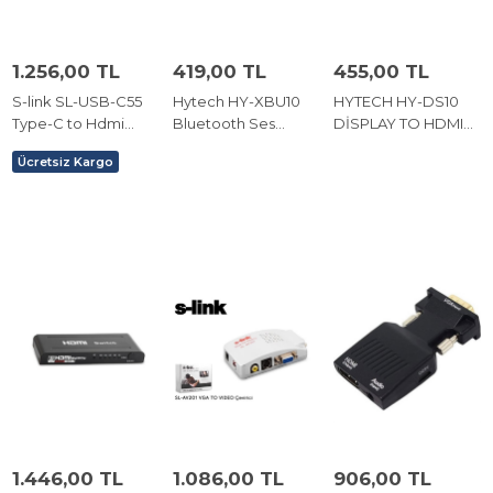
1.256,00 TL
419,00 TL
455,00 TL
S-link SL-USB-C55
Hytech HY-XBU10
HYTECH HY-DS10
Type-C to Hdmi
Bluetooth Ses
DİSPLAY TO HDMI
Adaptör
Çevirici 2 in 1
10CM
Ücretsiz Kargo
Receiver ve
DÖNÜŞTÜRÜCÜ
Transmitter
1.446,00 TL
1.086,00 TL
906,00 TL