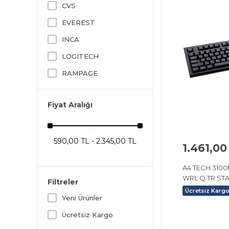
CVS
EVEREST
INCA
LOGITECH
RAMPAGE
Fiyat Aralığı
590,00 TL - 2.345,00 TL
1.461,00
A4 TECH 310
WRL Q TR ST
Filtreler
Ücretsiz Karg
Yeni Ürünler
Ücretsiz Kargo