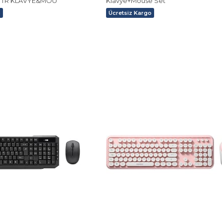
 TR KLAVYE&MOU
Klavye+Mouse Set
o
Ücretsiz Kargo