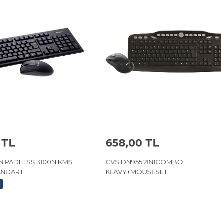
 TL
658,00 TL
0N PADLESS 3100N KMS
CVS DN955 2IN1COMBO
ANDART
KLAVY+MOUSESET
o