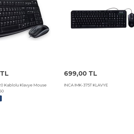
 TL
699,00 TL
20 Kablolu Klavye Mouse
INCA IMK-375T KLAVYE
60
o