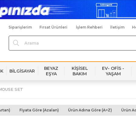
Siparişlerim
Fırsat Ürünleri
İşlem Rehberi
İletişim
H
BEYAZ
KİŞİSEL
EV- OFİS -
İK
BİLGİSAYAR
EŞYA
BAKIM
YAŞAM
MOUSE SET
Artan)
Fiyata Göre (Azalan)
Ürün Adına Göre (A>Z)
Ürün Ad