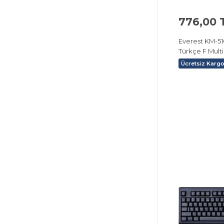
776,00 
Everest KM-51
Türkçe F Mul
Ücretsiz Karg