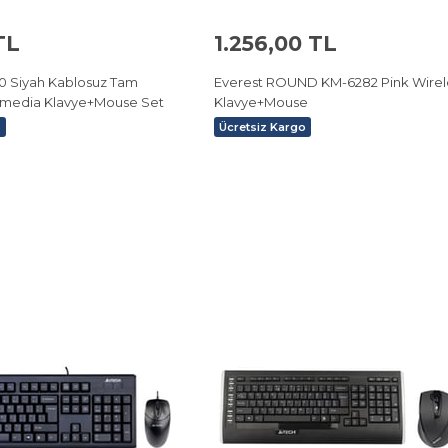
TL
1.256,00 TL
0 Siyah Kablosuz Tam
Everest ROUND KM-6282 Pink Wirel
timedia Klavye+Mouse Set
Klavye+Mouse
o
Ücretsiz Kargo