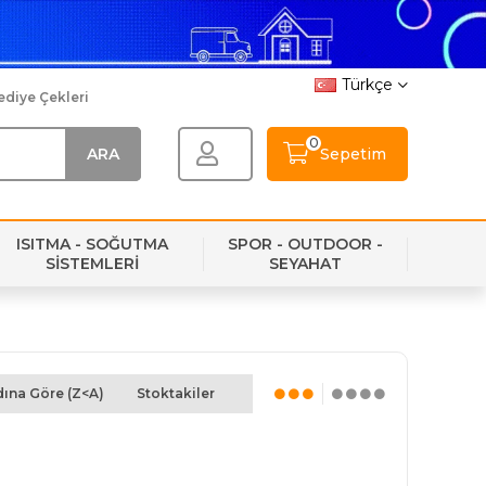
Türkçe
ediye Çekleri
0
Sepetim
ISITMA - SOĞUTMA
SPOR - OUTDOOR -
SİSTEMLERİ
SEYAHAT
ına Göre (Z<A)
Stoktakiler