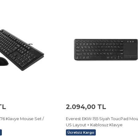
TL
2.094,00 TL
76 Klavye Mouse Set /
Everest EKW-155 Siyah ToucPad Mo
US Layout + Kablosuz Klavye
o
Ücretsiz Kargo