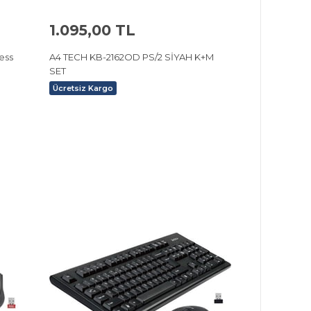
1.095,00 TL
ess
A4 TECH KB-2162OD PS/2 SİYAH K+M
SET
Ücretsiz Kargo