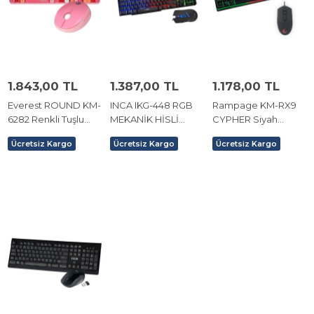
1.843,00 TL
1.387,00 TL
1.178,00 TL
Everest ROUND KM-
INCA IKG-448 RGB
Rampage KM-RX9
6282 Renkli Tuşlu
MEKANİK HİSLİ
CYPHER Siyah
Pembe Kablosuz Q
GAMER KLAVYE
Gökkuşağı Zemin
Ücretsiz Kargo
Ücretsiz Kargo
Ücretsiz Kargo
Multimedia Klavye +
MOUSE
Aydınlatmalı Oyuncu
Mouse Set
Klavye+Mouse Set.