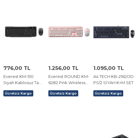
776,00 TL
1.256,00 TL
1.095,00 TL
Everest KM-510
Everest ROUND KM-
A4 TECH KB-2162OD
Siyah Kablosuz Tam
6282 Pink Wireless
PS/2 SİYAH K+M SET
Türkçe F Multimedia
Klavye+Mouse
Ücretsiz Kargo
Ücretsiz Kargo
Ücretsiz Kargo
Klavye+Mouse Set