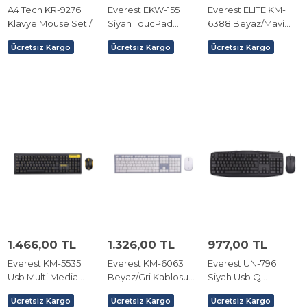
A4 Tech KR-9276
Everest EKW-155
Everest ELITE KM-
Klavye Mouse Set /
Siyah ToucPad
6388 Beyaz/Mavi
Siyah / USB
Mouse US Layout +
Kablosuz LC Layout
Ücretsiz Kargo
Ücretsiz Kargo
Ücretsiz Kargo
Kablosuz Klavye
Multimedia Klavye +
Mouse Set
1.466,00 TL
1.326,00 TL
977,00 TL
Everest KM-5535
Everest KM-6063
Everest UN-796
Usb Multi Media
Beyaz/Gri Kablosuz
Siyah Usb Q
Kablosuz Q Standart
Q Multimedia Klavye
Multimedia Klavye +
Ücretsiz Kargo
Ücretsiz Kargo
Ücretsiz Kargo
Klavye + Mouse Set
+ Mouse Set
Mouse Set