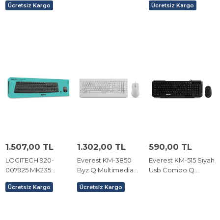
Ücretsiz Kargo
Ücretsiz Kargo
STANDART
1.507,00 TL
1.302,00 TL
590,00 TL
LOGITECH 920-
Everest KM-3850
Everest KM-515 Siyah
007925 MK235
Byz Q Multimedia
Usb Combo Q
KABLOSUZ Q TR
Klavye+Mouse Set
Standart Klavye
Ücretsiz Kargo
Ücretsiz Kargo
KLAVYE&MOU