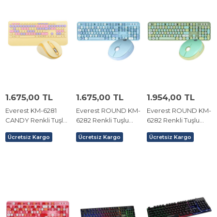
1.675,00 TL
1.675,00 TL
1.954,00 TL
Everest KM-6281
Everest ROUND KM-
Everest ROUND KM-
CANDY Renkli Tuşlu
6282 Renkli Tuşlu
6282 Renkli Tuşlu
Sarı Kablosuz Q
Mavi Kablosuz Q
Yeşil Kablosuz Q
Ücretsiz Kargo
Ücretsiz Kargo
Ücretsiz Kargo
Multimedia Klavye +
Multimedia Klavye +
Multimedia Klavye +
Mouse Set
Mouse Set
Mouse Set