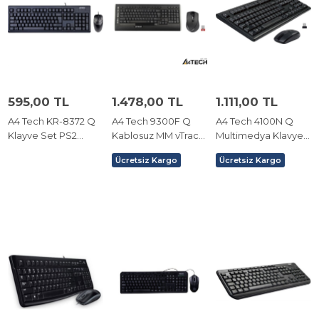
595,00 TL
1.478,00 TL
1.111,00 TL
A4 Tech KR-8372 Q
A4 Tech 9300F Q
A4 Tech 4100N Q
Klayve Set PS2
Kablosuz MM vTrack
Multimedya Klavye
Siyah
Mouse Set Siyah
Mouse Set Siyah
Ücretsiz Kargo
Ücretsiz Kargo