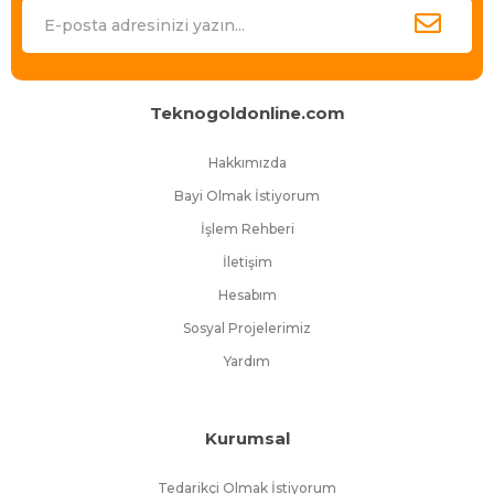
bulunduran site, Binlerce takipçisi ile KKTC’de e-ticaretin lideri olmanın
gururunu yaşıyor.
En iyi ürünleri en uygun fiyatlarla, en hızlı teslimatla ve müşteri
memnuniyeti hedefiyle sunan Tekogoldonline.com büyümeye ve
KKTC’de e-ticaret deneyiminin standartlarını her geçen gün
Teknogoldonline.com
yükseltmeye devam ediyor.
Hakkımızda
Bayi Olmak İstiyorum
İşlem Rehberi
İletişim
Hesabım
Sosyal Projelerimiz
Yardım
Kurumsal
Tedarikçi Olmak İstiyorum