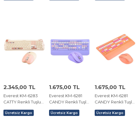
2.345,00 TL
1.675,00 TL
1.675,00 TL
Everest KM-6283
Everest KM-6281
Everest KM-6281
CATTY Renkli Tuşlu
CANDY Renkli Tuşlu
CANDY Renkli Tuşlu
Sarı Kablosuz Q
Mor Kablosuz Q
Turuncu Kablosuz Q
Ücretsiz Kargo
Ücretsiz Kargo
Ücretsiz Kargo
Multimedia Klavye +
Multimedia Klavye +
Multimedia Klavye +
Mouse + Pad Set
Mouse Set
Mouse Set