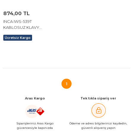
874,00 TL
INCA IWS-539T
KABLOSUZ KLAVYE
MOUSE SETİ.
Ücretsiz Kargo
1
Aras Kargo
Tek tıkla sipariş ver
Siparişleriniz Aras Kargo
Ödeme ve adres bilgilerinizi kaydedin,
güvencesiyle kapınızda
güvenli alışveriş yapın