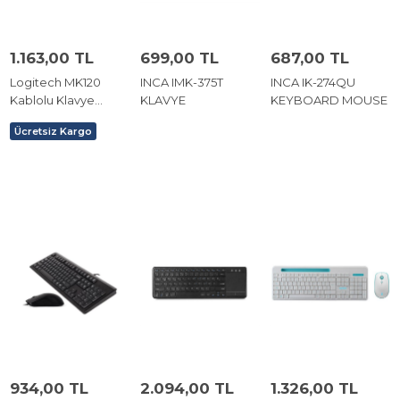
1.163,00 TL
699,00 TL
687,00 TL
Logitech MK120
INCA IMK-375T
INCA IK-274QU
Kablolu Klavye
KLAVYE
KEYBOARD MOUSE
Mouse Set 920-
Ücretsiz Kargo
002560
934,00 TL
2.094,00 TL
1.326,00 TL