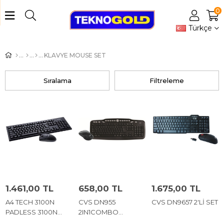
0
Türkçe
KLAVYE MOUSE SET
Sıralama
Filtreleme
1.461,00 TL
658,00 TL
1.675,00 TL
A4 TECH 3100N
CVS DN955
CVS DN9657 2'Lİ SET
PADLESS 3100N
2IN1COMBO
KMS WRL Q TR
KLAVY+MOUSESET