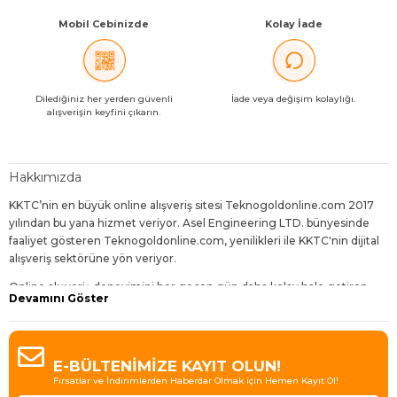
Mobil Cebinizde
Kolay İade
Dilediğiniz her yerden güvenli
İade veya değişim kolaylığı.
alışverişin keyfini çıkarın.
Hakkımızda
KKTC’nin en büyük online alışveriş sitesi Teknogoldonline.com 2017
yılından bu yana hizmet veriyor. Asel Engineering LTD. bünyesinde
faaliyet gösteren Teknogoldonline.com, yenilikleri ile KKTC'nin dijital
alışveriş sektörüne yön veriyor.
Online alışveriş deneyimini her geçen gün daha kolay hale getiren,
Devamını Göster
dijitalleşen dünyanın gereklerine uygun geliştirmelerle sunduğu
hizmetleri daha da avantajlı kılan Teknogoldonline.com,
ziyaretçilerine bol çeşit, uygun fiyat, hızlı teslimat ve sürpriz indirimler
sunuyor.
E-BÜLTENİMİZE KAYIT OLUN!
Fırsatlar ve İndirimlerden Haberdar Olmak için Hemen Kayıt Ol!
Bugün 30'dan fazla kategori içinde 4000'den fazla ürün çeşidi