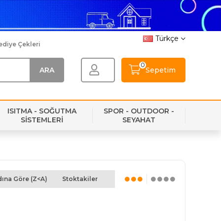
Türkçe
ediye Çekleri
0
Sepetim
ISITMA - SOĞUTMA
SPOR - OUTDOOR -
SİSTEMLERİ
SEYAHAT
ına Göre (Z<A)
Stoktakiler