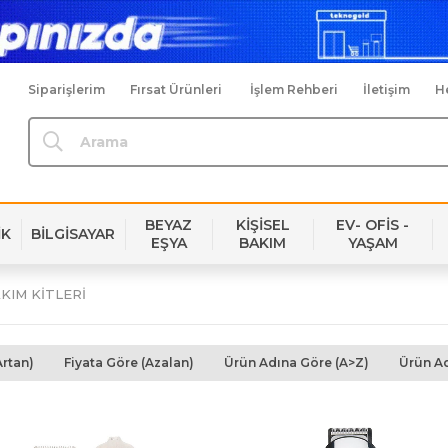
Siparişlerim
Fırsat Ürünleri
İşlem Rehberi
İletişim
H
BEYAZ
KİŞİSEL
EV- OFİS -
İK
BİLGİSAYAR
EŞYA
BAKIM
YAŞAM
KIM KİTLERİ
Artan)
Fiyata Göre (Azalan)
Ürün Adına Göre (A>Z)
Ürün Ad