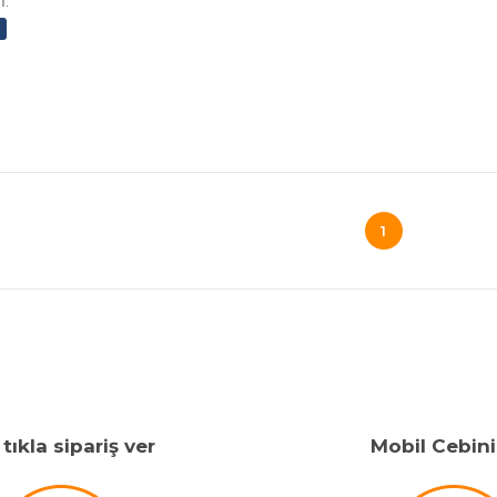
İ.
o
1
tıkla sipariş ver
Mobil Cebin