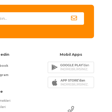
 edin
Mobil Apps
book
agram
e
ekleri
ileri