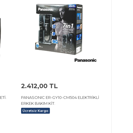
2.412,00 TL
M SETİ.
PANASONIC ER-GY10-CM504 ELEKTRİKLİ
ERKEK BAKIM KİT.
Ücretsiz Kargo