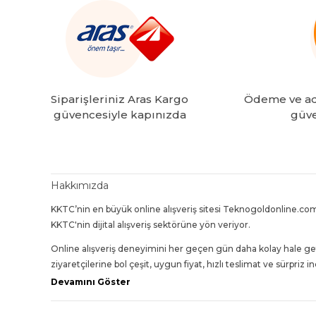
Siparişleriniz Aras Kargo
Ödeme ve adr
güvencesiyle kapınızda
güve
Hakkımızda
KKTC’nin en büyük online alışveriş sitesi Teknogoldonline.com
KKTC'nin dijital alışveriş sektörüne yön veriyor.
Online alışveriş deneyimini her geçen gün daha kolay hale ge
ziyaretçilerine bol çeşit, uygun fiyat, hızlı teslimat ve sürpriz 
Devamını Göster
Bugün 30'dan fazla kategori içinde 4000'den fazla ürün çeşidi 
En iyi ürünleri en uygun fiyatlarla, en hızlı teslimatla ve 