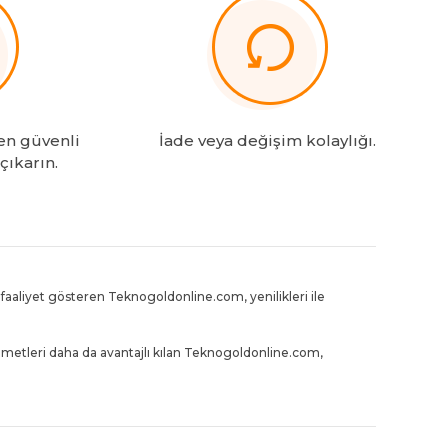
en güvenli
İade veya değişim kolaylığı.
 çıkarın.
aaliyet gösteren Teknogoldonline.com, yenilikleri ile
zmetleri daha da avantajlı kılan Teknogoldonline.com,
gururunu yaşıyor.
’de e-ticaret deneyiminin standartlarını her geçen gün