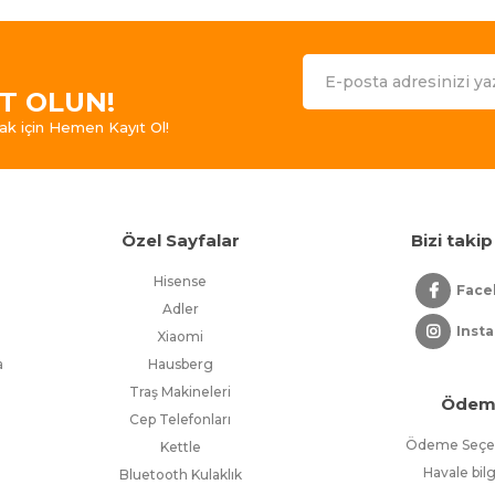
IT OLUN!
ak için Hemen Kayıt Ol!
r
Özel Sayfalar
Bizi takip
Hisense
Face
Adler
Inst
Xiaomi
a
Hausberg
Traş Makineleri
Ödem
Cep Telefonları
Ödeme Seçen
Kettle
Havale bilg
Bluetooth Kulaklık