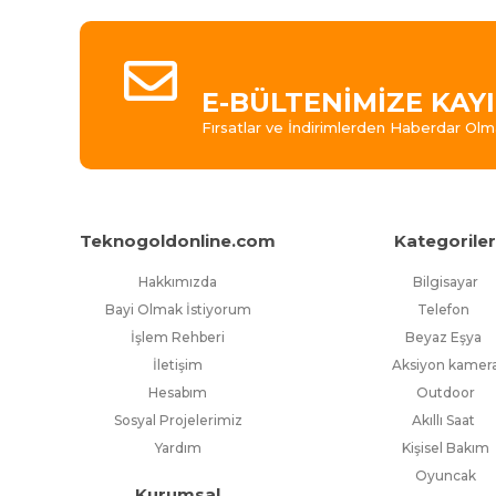
yükseltmeye devam ediyor.
E-BÜLTENİMİZE KAY
Fırsatlar ve İndirimlerden Haberdar Olm
Teknogoldonline.com
Kategorile
Hakkımızda
Bilgisayar
Bayi Olmak İstiyorum
Telefon
İşlem Rehberi
Beyaz Eşya
İletişim
Aksiyon kamer
Hesabım
Outdoor
Sosyal Projelerimiz
Akıllı Saat
Yardım
Kişisel Bakım
Oyuncak
Kurumsal