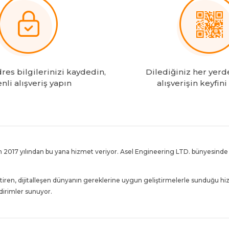
es bilgilerinizi kaydedin,
Dilediğiniz her yerd
nli alışveriş yapın
alışverişin keyfini
 2017 yılından bu yana hizmet veriyor. Asel Engineering LTD. bünyesinde f
tiren, dijitalleşen dünyanın gereklerine uygun geliştirmelerle sunduğu hi
indirimler sunuyor.
bulunduran site, Binlerce takipçisi ile KKTC’de e-ticaretin lideri olmanın 
müşteri memnuniyeti hedefiyle sunan Tekogoldonline.com büyümeye ve KKTC