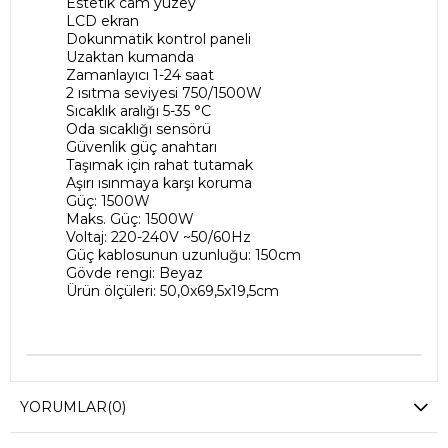
Estetik cam yüzey
LCD ekran
Dokunmatik kontrol paneli
Uzaktan kumanda
Zamanlayıcı 1-24 saat
2 ısıtma seviyesi 750/1500W
Sıcaklık aralığı 5-35 °C
Oda sıcaklığı sensörü
Güvenlik güç anahtarı
Taşımak için rahat tutamak
Aşırı ısınmaya karşı koruma
Güç: 1500W
Maks.
Güç: 1500W
Voltaj: 220-240V ~50/60Hz
Güç kablosunun uzunluğu: 150cm
Gövde rengi: Beyaz
Ürün ölçüleri: 50,0x69,5x19,5cm
YORUMLAR
(0)