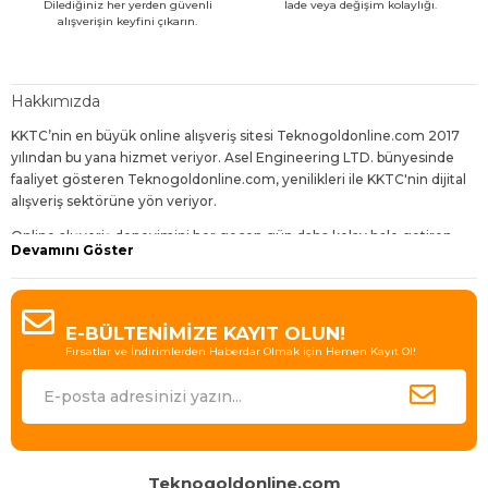
Dilediğiniz her yerden güvenli
İade veya değişim kolaylığı.
alışverişin keyfini çıkarın.
Hakkımızda
KKTC’nin en büyük online alışveriş sitesi Teknogoldonline.com 2017
yılından bu yana hizmet veriyor. Asel Engineering LTD. bünyesinde
faaliyet gösteren Teknogoldonline.com, yenilikleri ile KKTC'nin dijital
alışveriş sektörüne yön veriyor.
Online alışveriş deneyimini her geçen gün daha kolay hale getiren,
Devamını Göster
dijitalleşen dünyanın gereklerine uygun geliştirmelerle sunduğu
hizmetleri daha da avantajlı kılan Teknogoldonline.com,
ziyaretçilerine bol çeşit, uygun fiyat, hızlı teslimat ve sürpriz indirimler
sunuyor.
E-BÜLTENİMİZE KAYIT OLUN!
Fırsatlar ve İndirimlerden Haberdar Olmak için Hemen Kayıt Ol!
Bugün 30'dan fazla kategori içinde 4000'den fazla ürün çeşidi
bulunduran site, Binlerce takipçisi ile KKTC’de e-ticaretin lideri olmanın
gururunu yaşıyor.
En iyi ürünleri en uygun fiyatlarla, en hızlı teslimatla ve müşteri
memnuniyeti hedefiyle sunan Tekogoldonline.com büyümeye ve
KKTC’de e-ticaret deneyiminin standartlarını her geçen gün
Teknogoldonline.com