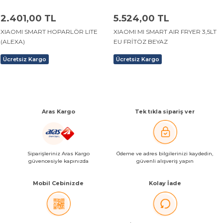
2.401,00 TL
5.524,00 TL
XIAOMI SMART HOPARLÖR LITE
XIAOMI MI SMART AIR FRYER 3,5LT
(ALEXA)
EU FRİTÖZ BEYAZ
Ücretsiz Kargo
Ücretsiz Kargo
Aras Kargo
Tek tıkla sipariş ver
Siparişleriniz Aras Kargo
Ödeme ve adres bilgilerinizi kaydedin,
güvencesiyle kapınızda
güvenli alışveriş yapın
Mobil Cebinizde
Kolay İade