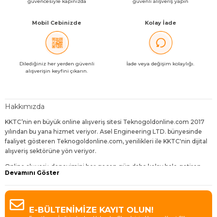
güvencesiyle kapınızda
güvenli alışveriş yapın
Mobil Cebinizde
Kolay İade
Dilediğiniz her yerden güvenli
İade veya değişim kolaylığı.
alışverişin keyfini çıkarın.
Hakkımızda
KKTC’nin en büyük online alışveriş sitesi Teknogoldonline.com 2017
yılından bu yana hizmet veriyor. Asel Engineering LTD. bünyesinde
faaliyet gösteren Teknogoldonline.com, yenilikleri ile KKTC'nin dijital
alışveriş sektörüne yön veriyor.
Online alışveriş deneyimini her geçen gün daha kolay hale getiren,
Devamını Göster
dijitalleşen dünyanın gereklerine uygun geliştirmelerle sunduğu
hizmetleri daha da avantajlı kılan Teknogoldonline.com,
ziyaretçilerine bol çeşit, uygun fiyat, hızlı teslimat ve sürpriz indirimler
sunuyor.
E-BÜLTENİMİZE KAYIT OLUN!