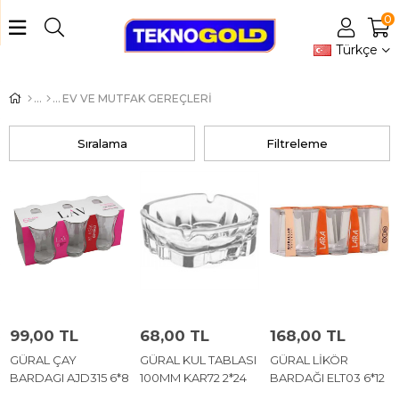
0
Türkçe
EV VE MUTFAK GEREÇLERİ
Sıralama
Filtreleme
99,00 TL
68,00 TL
168,00 TL
GÜRAL ÇAY
GÜRAL KUL TABLASI
GÜRAL LİKÖR
BARDAGI AJD315 6*8
100MM KAR72 2*24
BARDAĞI ELT03 6*12