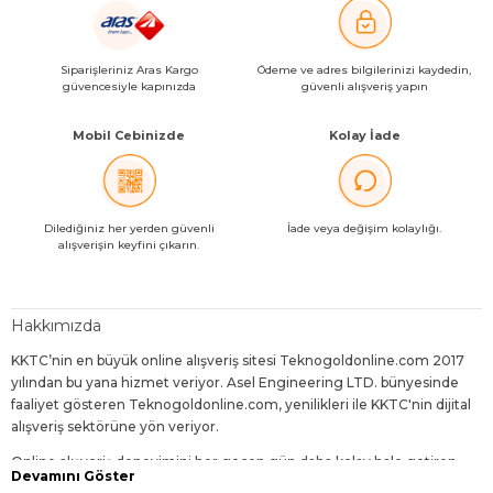
Siparişleriniz Aras Kargo
Ödeme ve adres bilgilerinizi kaydedin,
güvencesiyle kapınızda
güvenli alışveriş yapın
Mobil Cebinizde
Kolay İade
Dilediğiniz her yerden güvenli
İade veya değişim kolaylığı.
alışverişin keyfini çıkarın.
Hakkımızda
KKTC’nin en büyük online alışveriş sitesi Teknogoldonline.com 2017
yılından bu yana hizmet veriyor. Asel Engineering LTD. bünyesinde
faaliyet gösteren Teknogoldonline.com, yenilikleri ile KKTC'nin dijital
alışveriş sektörüne yön veriyor.
Online alışveriş deneyimini her geçen gün daha kolay hale getiren,
Devamını Göster
dijitalleşen dünyanın gereklerine uygun geliştirmelerle sunduğu