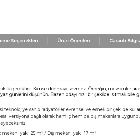
eme Seçenekleri
Ürün Önerileri
Garanti Bilgis
aklık gerektirir.
Kimse donmayı sevmez.
Örneğin, mevsimler ara
n yaz günlerini düşünün.
Bazen odayı hızlı bir şekilde ısıtmak bile ge
si teknolojiye sahip radyatörler evrensel ve esnek bir şekilde kullanı
, yapısal versiyona bağlı olarak hem iç hem de dış mekanlara uygundu
eyeceksiniz!
ç mekan
yakl.
25 m² / Dış mekan
yakl.
17 m²