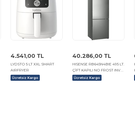
4.541,00 TL
40.286,00 TL
LYDSTO 5 LT XXL SMART
HISENSE RB645N4BIE 495 LT.
AIRFRYER
ÇİFT KAPILI NO FROST INV.
KOMBİ BUZDOLABI INOX
Ücretsiz Kargo
Ücretsiz Kargo