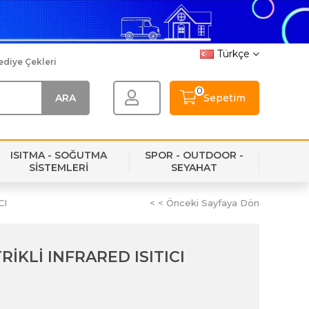
Türkçe
ediye Çekleri
0
Sepetim
ISITMA - SOĞUTMA
SPOR - OUTDOOR -
SİSTEMLERİ
SEYAHAT
CI
< < Önceki Sayfaya Dön
İKLİ INFRARED ISITICI