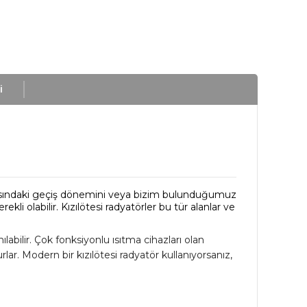
i
sındaki geçiş dönemini veya bizim bulunduğumuz
rekli olabilir.
Kızılötesi radyatörler bu tür alanlar ve
labilir.
Çok fonksiyonlu ısıtma cihazları olan
rlar.
Modern bir kızılötesi radyatör kullanıyorsanız,