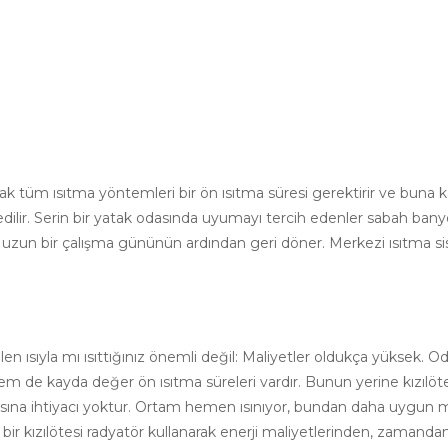
ak tüm ısıtma yöntemleri bir ön ısıtma süresi gerektirir ve buna k
dilir.
Serin bir yatak odasında uyumayı tercih edenler sabah ban
k uzun bir çalışma gününün ardından geri döner.
Merkezi ısıtma sis
len ısıyla mı ısıttığınız önemli değil: Maliyetler oldukça yüksek.
Od
em de kayda değer ön ısıtma süreleri vardır.
Bunun yerine kızılöte
na ihtiyacı yoktur.
Ortam hemen ısınıyor, bundan daha uygun ma
 bir kızılötesi radyatör kullanarak enerji maliyetlerinden, zamandan