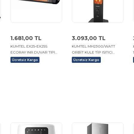
1.681,00 TL
3.093,00 TL
KUMTEL EX25-EX25S
KUMTEL MH2300/WATT
ECORAY INR.DUVAR TIPI
ORBİT KULE TİP ISITICI
SOBA 2500W.
SOBA.
Ücretsiz Kargo
Ücretsiz Kargo