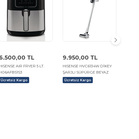
6.500,00 TL
9.950,00 TL
19.7
HISENSE AIR FRYER 5 LT.
HISENSE HVC6134W DİKEY
LYDST
H06AFBS1S3
ŞARJLI SÜPÜRGE BEYAZ
İSTAS
ROBOT
Ücretsiz Kargo
Ücretsiz Kargo
Ücret