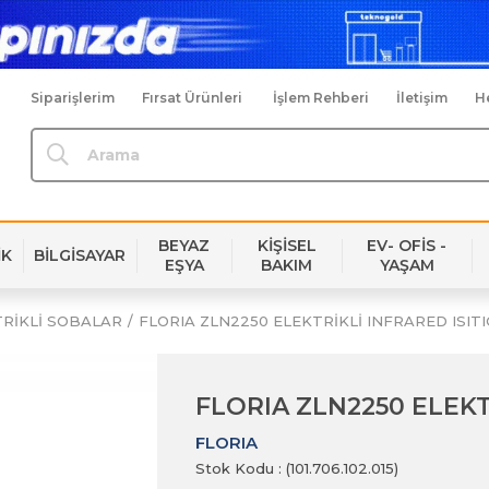
Siparişlerim
Fırsat Ürünleri
İşlem Rehberi
İletişim
H
BEYAZ
KİŞİSEL
EV- OFİS -
İK
BİLGİSAYAR
EŞYA
BAKIM
YAŞAM
TRİKLİ SOBALAR
FLORIA ZLN2250 ELEKTRİKLİ INFRARED ISITI
FLORIA ZLN2250 ELEKTR
FLORIA
Stok Kodu
(101.706.102.015)