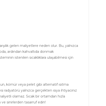
arşılık gelen maliyetlere neden olur.
Bu, yalnızca
yoda, ardından kahvaltıda donmak
teminin istenilen sıcaklıklara ulaşabilmesi için
un, kömür veya pelet gibi alternatif ısıtma
si radyatörü yalnızca gerçekten ısıya ihtiyacınız
liyetli olamaz.
Sıcak bir ortamdan hızla
 ve sinirlerden tasarruf edin!