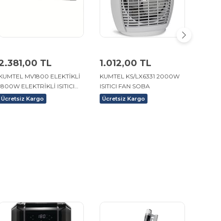
2.381,00 TL
1.012,00 TL
1.69
KUMTEL MV1800 ELEKTİKLİ
KUMTEL KS/LX6331 2000W
ADLER
1800W ELEKTRİKLİ ISITICI
ISITICI FAN SOBA
ELEKTR
SOBA
Ücretsiz Kargo
Ücretsiz Kargo
Ücret