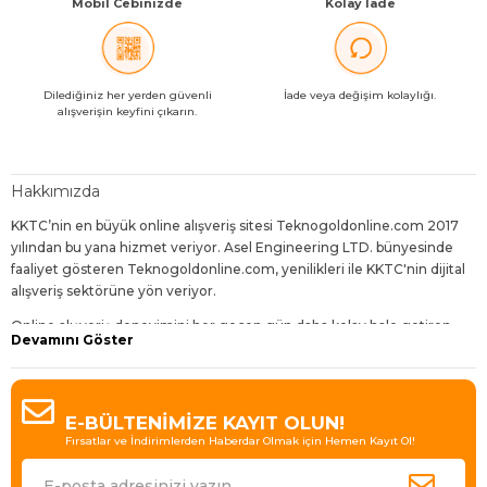
Mobil Cebinizde
Kolay İade
Dilediğiniz her yerden güvenli
İade veya değişim kolaylığı.
alışverişin keyfini çıkarın.
Hakkımızda
KKTC’nin en büyük online alışveriş sitesi Teknogoldonline.com 2017
yılından bu yana hizmet veriyor. Asel Engineering LTD. bünyesinde
faaliyet gösteren Teknogoldonline.com, yenilikleri ile KKTC'nin dijital
alışveriş sektörüne yön veriyor.
Online alışveriş deneyimini her geçen gün daha kolay hale getiren,
Devamını Göster
dijitalleşen dünyanın gereklerine uygun geliştirmelerle sunduğu
hizmetleri daha da avantajlı kılan Teknogoldonline.com,
ziyaretçilerine bol çeşit, uygun fiyat, hızlı teslimat ve sürpriz indirimler
sunuyor.
E-BÜLTENİMİZE KAYIT OLUN!
Fırsatlar ve İndirimlerden Haberdar Olmak için Hemen Kayıt Ol!
Bugün 30'dan fazla kategori içinde 4000'den fazla ürün çeşidi
bulunduran site, Binlerce takipçisi ile KKTC’de e-ticaretin lideri olmanın