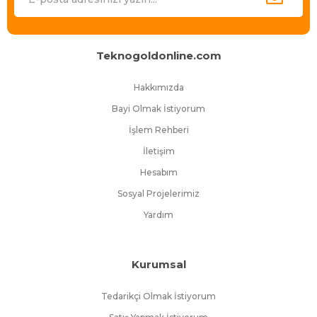
gururunu yaşıyor.
En iyi ürünleri en uygun fiyatlarla, en hızlı teslimatla ve müşteri
memnuniyeti hedefiyle sunan Tekogoldonline.com büyümeye ve
KKTC’de e-ticaret deneyiminin standartlarını her geçen gün
Teknogoldonline.com
yükseltmeye devam ediyor.
Hakkımızda
Bayi Olmak İstiyorum
İşlem Rehberi
İletişim
Hesabım
Sosyal Projelerimiz
Yardım
Kurumsal
Tedarikçi Olmak İstiyorum