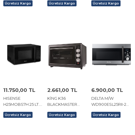
Ücretsiz Kargo
Ücretsiz Kargo
Ücretsiz Kargo
FIRIN
FIRIN
11.750,00 TL
2.661,00 TL
6.900,00 TL
HISENSE
KİNG K36
DELTA M/W
H25MOBS7H 25 LT.
BLACKMASTER
WD900ESL25RII-2
MİKRODALGA FIRIN
ELEKTRİKLİ FIRIN.
MİKRODALGA.
Ücretsiz Kargo
Ücretsiz Kargo
Ücretsiz Kargo