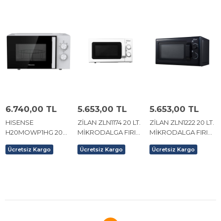
6.740,00 TL
5.653,00 TL
5.653,00 TL
HISENSE
ZİLAN ZLN1174 20 LT.
ZİLAN ZLN1222 20 LT.
H20MOWP1HG 20
MİKRODALGA FIRIN
MİKRODALGA FIRIN
LT. MİKRODALGA
BEYAZ
SİYAH
Ücretsiz Kargo
Ücretsiz Kargo
Ücretsiz Kargo
FIRIN BEYAZ