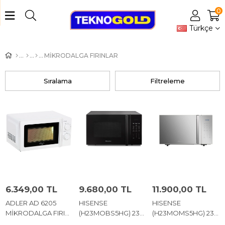
0
Türkçe
MİKRODALGA FIRINLAR
Sıralama
Filtreleme
6.349,00 TL
9.680,00 TL
11.900,00 TL
ADLER AD 6205
HISENSE
HISENSE
MİKRODALGA FIRIN
(H23MOBS5HG) 23
(H23MOMS5HG) 23
20 L
LT. MİKRODALGA
LT. MİKRODALGA