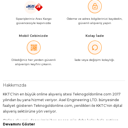
Siparişleriniz Aras Kargo
Ödeme ve adres bilgilerinizi kaydedin,
güvencesiyle kapınızda
güvenli alışveriş yapın
Mobil Cebinizde
Kolay İade
Dilediğiniz her yerden güvenli
İade veya değişim kolaylığı.
alışverişin keyfini çıkarın.
Hakkımızda
KKTC’nin en büyük online alışveriş sitesi Teknogoldonline.com 2017
yılından bu yana hizmet veriyor. Asel Engineering LTD. bünyesinde
faaliyet gösteren Teknogoldonline.com, yenilikleri ile KKTC'nin dijital
alışveriş sektörüne yön veriyor.
Online alışveriş deneyimini her geçen gün daha kolay hale getiren,
Devamını Göster
dijitalleşen dünyanın gereklerine uygun geliştirmelerle sunduğu