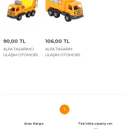
90,00 TL
106,00 TL
ALPA TASARIMCI
ALPA TASARIM
ULAŞIM OTOMOBİL
ULAŞIM OTOMOBİL
MİKSER 29 PARÇA
ÇEKİCİ 38 PARÇA
729.
84828.
1
Aras Kargo
Tek tıkla sipariş ver