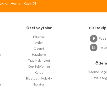
ak için Hemen Kayıt Ol!
r
Özel Sayfalar
Bizi takip
Hisense
Face
Adler
Inst
Xiaomi
a
Hausberg
Traş Makineleri
Ödem
Cep Telefonları
Ödeme Seçen
Kettle
Havale bilg
Bluetooth Kulaklık
i
Epilatör