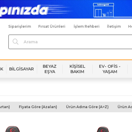
Siparişlerim
Fırsat Ürünleri
İşlem Rehberi
İletişim
H
BEYAZ
KİŞİSEL
EV- OFİS -
İK
BİLGİSAYAR
EŞYA
BAKIM
YAŞAM
Artan)
Fiyata Göre (Azalan)
Ürün Adına Göre (A>Z)
Ürün Ad