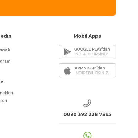
 edin
Mobil Apps
book
agram
e
ekleri
ileri
0090 392 228 7395