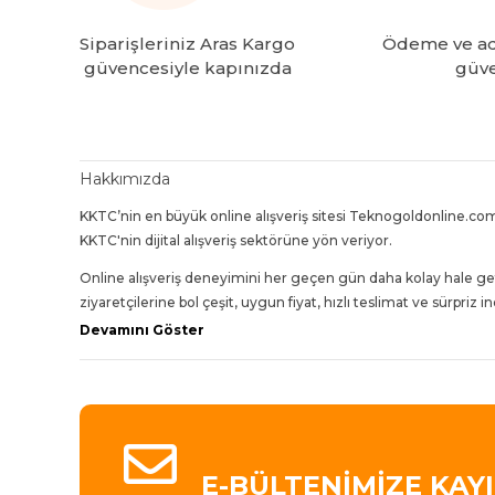
Siparişleriniz Aras Kargo
Ödeme ve adr
güvencesiyle kapınızda
güve
Hakkımızda
KKTC’nin en büyük online alışveriş sitesi Teknogoldonline.com
KKTC'nin dijital alışveriş sektörüne yön veriyor.
Online alışveriş deneyimini her geçen gün daha kolay hale ge
ziyaretçilerine bol çeşit, uygun fiyat, hızlı teslimat ve sürpriz 
Devamını Göster
Bugün 30'dan fazla kategori içinde 4000'den fazla ürün çeşidi 
En iyi ürünleri en uygun fiyatlarla, en hızlı teslimatla ve 
yükseltmeye devam ediyor.
E-BÜLTENİMİZE KAY