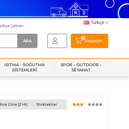
Türkçe
ediye Çekleri
0
Sepetim
ISITMA - SOĞUTMA
SPOR - OUTDOOR -
SİSTEMLERİ
SEYAHAT
ına Göre (Z<A)
Stoktakiler