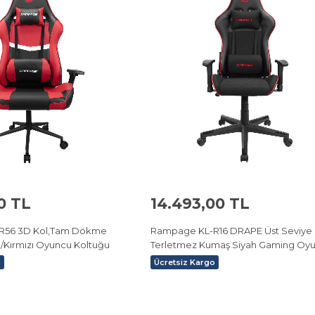
0 TL
14.493,00 TL
R56 3D Kol,Tam Dökme
Rampage KL-R16 DRAPE Üst Seviye
h/Kırmızı Oyuncu Koltuğu
Terletmez Kumaş Siyah Gaming Oy
Koltuğu
o
Ücretsiz Kargo