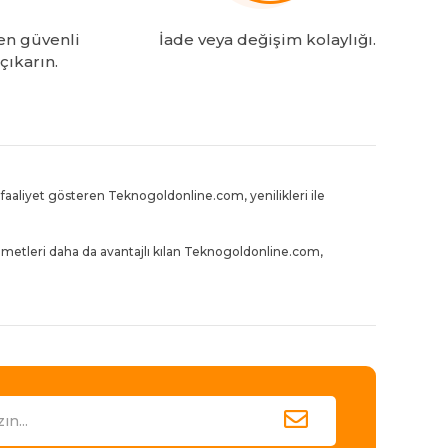
en güvenli
İade veya değişim kolaylığı.
 çıkarın.
aaliyet gösteren Teknogoldonline.com, yenilikleri ile
zmetleri daha da avantajlı kılan Teknogoldonline.com,
gururunu yaşıyor.
’de e-ticaret deneyiminin standartlarını her geçen gün