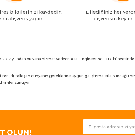
es bilgilerinizi kaydedin,
Dilediğiniz her yerd
nli alışveriş yapın
alışverişin keyfini
 2017 yılından bu yana hizmet veriyor. Asel Engineering LTD. bünyesinde f
tiren, dijitalleşen dünyanın gereklerine uygun geliştirmelerle sunduğu hi
indirimler sunuyor.
bulunduran site, Binlerce takipçisi ile KKTC’de e-ticaretin lideri olmanın 
müşteri memnuniyeti hedefiyle sunan Tekogoldonline.com büyümeye ve KKTC
IT OLUN!