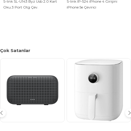
S-link SL-U143 Byz Usb 2.0 Kart
S-link IP-524 iPhone 4 Girişini
Oku.3 Port Otg Çev.
iPhone 5e Çevirici
Çok Satanlar