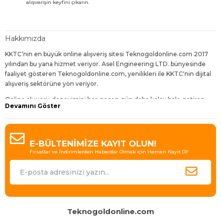
alışverişin keyfini çıkarın.
Hakkımızda
KKTC’nin en büyük online alışveriş sitesi Teknogoldonline.com 2017
yılından bu yana hizmet veriyor. Asel Engineering LTD. bünyesinde
faaliyet gösteren Teknogoldonline.com, yenilikleri ile KKTC'nin dijital
alışveriş sektörüne yön veriyor.
Online alışveriş deneyimini her geçen gün daha kolay hale getiren,
Devamını Göster
dijitalleşen dünyanın gereklerine uygun geliştirmelerle sunduğu
hizmetleri daha da avantajlı kılan Teknogoldonline.com,
ziyaretçilerine bol çeşit, uygun fiyat, hızlı teslimat ve sürpriz indirimler
sunuyor.
E-BÜLTENİMİZE KAYIT OLUN!
Fırsatlar ve İndirimlerden Haberdar Olmak için Hemen Kayıt Ol!
Bugün 30'dan fazla kategori içinde 4000'den fazla ürün çeşidi
bulunduran site, Binlerce takipçisi ile KKTC’de e-ticaretin lideri olmanın
gururunu yaşıyor.
En iyi ürünleri en uygun fiyatlarla, en hızlı teslimatla ve müşteri
memnuniyeti hedefiyle sunan Tekogoldonline.com büyümeye ve
KKTC’de e-ticaret deneyiminin standartlarını her geçen gün
Teknogoldonline.com
yükseltmeye devam ediyor.