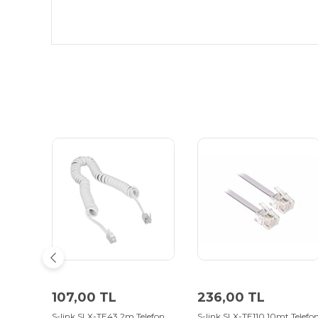
107,00 TL
236,00 TL
S-link SLX-TE43 2m Telefon
S-link SLX-TE110 10mt Telefo