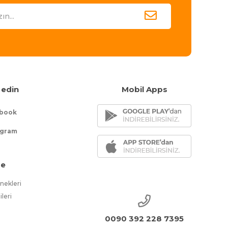
 edin
Mobil Apps
book
agram
e
ekleri
ileri
0090 392 228 7395