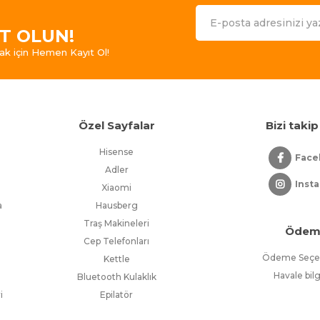
IT OLUN!
ak için Hemen Kayıt Ol!
r
Özel Sayfalar
Bizi takip
Hisense
Face
Adler
Inst
Xiaomi
a
Hausberg
Traş Makineleri
Ödem
Cep Telefonları
Ödeme Seçen
Kettle
Havale bilg
Bluetooth Kulaklık
i
Epilatör