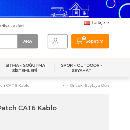
Türkçe
ediye Çekleri
0
Sepetim
ISITMA - SOĞUTMA
SPOR - OUTDOOR -
SİSTEMLERİ
SEYAHAT
tch CAT6 Kablo
< < Önceki Sayfaya Dön
 Patch CAT6 Kablo