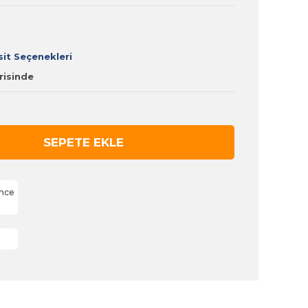
it Seçenekleri
erisinde
ünce