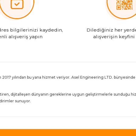
es bilgilerinizi kaydedin,
Dilediğiniz her yerd
nli alışveriş yapın
alışverişin keyfini
 2017 yılından bu yana hizmet veriyor. Asel Engineering LTD. bünyesinde f
tiren, dijitalleşen dünyanın gereklerine uygun geliştirmelerle sunduğu hi
indirimler sunuyor.
bulunduran site, Binlerce takipçisi ile KKTC’de e-ticaretin lideri olmanın 
müşteri memnuniyeti hedefiyle sunan Tekogoldonline.com büyümeye ve KKTC