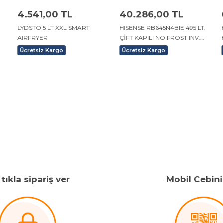
4.541,00 TL
40.286,00 TL
LYDSTO 5 LT XXL SMART
HISENSE RB645N4BIE 495 LT.
AIRFRYER
ÇİFT KAPILI NO FROST INV.
KOMBİ BUZDOLABI INOX
Ücretsiz Kargo
Ücretsiz Kargo
tıkla sipariş ver
Mobil Cebin