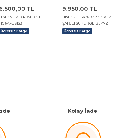
6.500,00 TL
9.950,00 TL
19.7
HISENSE AIR FRYER 5 LT.
HISENSE HVC6134W DİKEY
LYDST
H06AFBS1S3
ŞARJLI SÜPÜRGE BEYAZ
İSTAS
ROBOT
Ücretsiz Kargo
Ücretsiz Kargo
Ücret
izde
Kolay İade