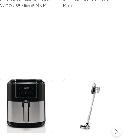
AM TO USB Micro 5 PİN K
Kablo.
Notebo