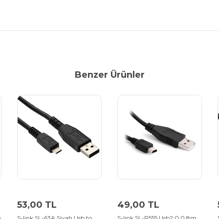
Benzer Ürünler
53,00 TL
49,00 TL
n
S-link SL-63A Siyah Usb to
S-link SL-P555 Usb2.0 0.8m