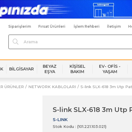
Siparişlerim
Fırsat Ürünleri
İşlem Rehberi
İletişim
H
BEYAZ
KİŞİSEL
EV- OFİS -
İK
BİLGİSAYAR
EŞYA
BAKIM
YAŞAM
ER ÜRÜNLER
NETWORK KABLOLARI
S-link SLX-618 3m Utp Pa
S-link SLX-618 3m Utp
S-LINK
Stok Kodu
(101.221.103.021)