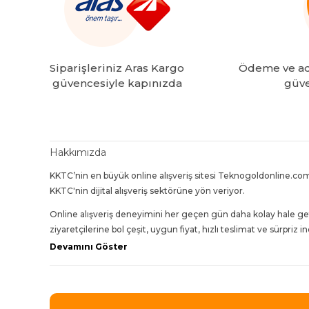
Siparişleriniz Aras Kargo
Ödeme ve adr
güvencesiyle kapınızda
güve
Hakkımızda
KKTC’nin en büyük online alışveriş sitesi Teknogoldonline.com
KKTC'nin dijital alışveriş sektörüne yön veriyor.
Online alışveriş deneyimini her geçen gün daha kolay hale ge
ziyaretçilerine bol çeşit, uygun fiyat, hızlı teslimat ve sürpriz 
Devamını Göster
Bugün 30'dan fazla kategori içinde 4000'den fazla ürün çeşidi 
En iyi ürünleri en uygun fiyatlarla, en hızlı teslimatla ve 
yükseltmeye devam ediyor.