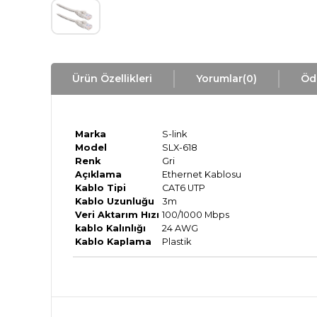
Ürün Özellikleri
Yorumlar
(0)
Öd
Marka
S-link
Model
SLX-618
Renk
Gri
Açıklama
Ethernet Kablosu
Kablo Tipi
CAT6 UTP
Kablo Uzunluğu
3m
Veri Aktarım Hızı
100/1000 Mbps
kablo Kalınlığı
24 AWG
Kablo Kaplama
Plastik