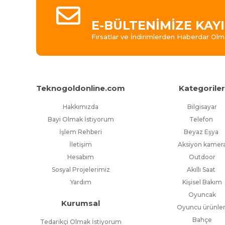
E-BÜLTENİMİZE KAY
Fırsatlar ve İndirimlerden Haberdar Olm
Teknogoldonline.com
Kategorile
Hakkımızda
Bilgisayar
Bayi Olmak İstiyorum
Telefon
İşlem Rehberi
Beyaz Eşya
İletişim
Aksiyon kamer
Hesabım
Outdoor
Sosyal Projelerimiz
Akıllı Saat
Yardım
Kişisel Bakım
Oyuncak
Kurumsal
Oyuncu ürünler
Bahçe
Tedarikçi Olmak İstiyorum