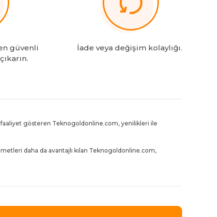
en güvenli
İade veya değişim kolaylığı.
 çıkarın.
aaliyet gösteren Teknogoldonline.com, yenilikleri ile
zmetleri daha da avantajlı kılan Teknogoldonline.com,
gururunu yaşıyor.
’de e-ticaret deneyiminin standartlarını her geçen gün