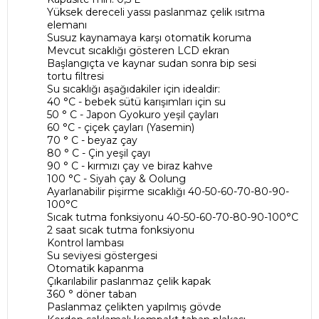
Yüksek dereceli yassı paslanmaz çelik ısıtma
elemanı
Susuz kaynamaya karşı otomatik koruma
Mevcut sıcaklığı gösteren LCD ekran
Başlangıçta ve kaynar sudan sonra bip sesi
tortu filtresi
Su sıcaklığı aşağıdakiler için idealdir:
40 °C - bebek sütü karışımları için su
50 ° C - Japon Gyokuro yeşil çayları
60 °C - çiçek çayları (Yasemin)
70 ° C - beyaz çay
80 ° C - Çin yeşil çayı
90 ° C - kırmızı çay ve biraz kahve
100 °C - Siyah çay & Oolung
Ayarlanabilir pişirme sıcaklığı 40-50-60-70-80-90-
100°C
Sıcak tutma fonksiyonu 40-50-60-70-80-90-100°C
2 saat sıcak tutma fonksiyonu
Kontrol lambası
Su seviyesi göstergesi
Otomatik kapanma
Çıkarılabilir paslanmaz çelik kapak
360 ° döner taban
Paslanmaz çelikten yapılmış gövde