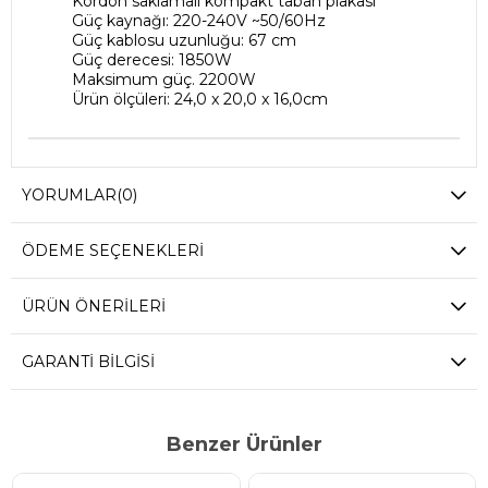
Kordon saklamalı kompakt taban plakası
Güç kaynağı: 220-240V ~50/60Hz
Güç kablosu uzunluğu: 67 cm
Güç derecesi: 1850W
Maksimum güç.
2200W
Ürün ölçüleri: 24,0 x 20,0 x 16,0cm
YORUMLAR
(0)
ÖDEME SEÇENEKLERI
ÜRÜN ÖNERILERI
GARANTI BILGISI
Benzer Ürünler