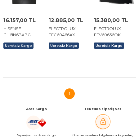
16.157,00 TL
12.885,00 TL
15.380,00 TL
HISENSE
ELECTROLUX
ELECTROLUX
CH6IN6BXBG
EFC60466AX
EFV60656OK
CAM+PASLANMAZ
DAVLUMBAZ.
DAVLUMBAZ.
Ücretsiz Kargo
Ücretsiz Kargo
Ücretsiz Kargo
ÇELİK 60CM
DAVLUMBAZ SİYAH
1
Aras Kargo
Tek tıkla sipariş ver
Siparişleriniz Aras Kargo
Ödeme ve adres bilgilerinizi kaydedin,