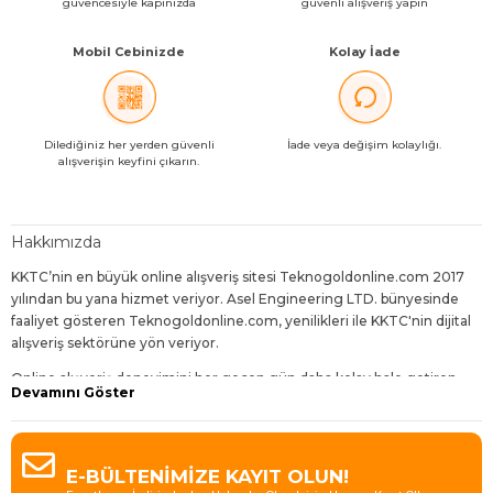
güvencesiyle kapınızda
güvenli alışveriş yapın
Mobil Cebinizde
Kolay İade
Dilediğiniz her yerden güvenli
İade veya değişim kolaylığı.
alışverişin keyfini çıkarın.
Hakkımızda
KKTC’nin en büyük online alışveriş sitesi Teknogoldonline.com 2017
yılından bu yana hizmet veriyor. Asel Engineering LTD. bünyesinde
faaliyet gösteren Teknogoldonline.com, yenilikleri ile KKTC'nin dijital
alışveriş sektörüne yön veriyor.
Online alışveriş deneyimini her geçen gün daha kolay hale getiren,
Devamını Göster
dijitalleşen dünyanın gereklerine uygun geliştirmelerle sunduğu
hizmetleri daha da avantajlı kılan Teknogoldonline.com,
ziyaretçilerine bol çeşit, uygun fiyat, hızlı teslimat ve sürpriz indirimler
sunuyor.
E-BÜLTENİMİZE KAYIT OLUN!