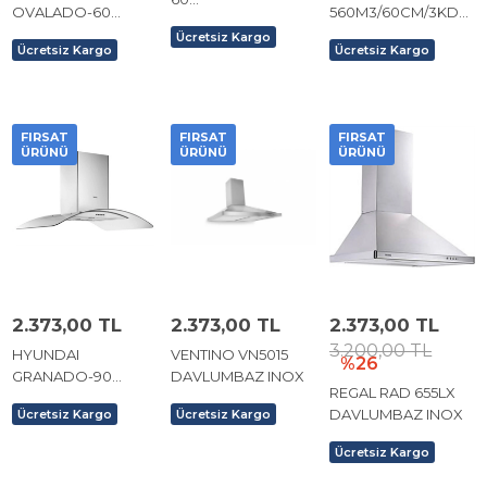
OVALADO-60
560M3/60CM/3KD
560M3/60CM/3KD
560M3/60CM/3KD
INOX DAVLUMBAZ
Ücretsiz Kargo
PUSHBU INOX
Ücretsiz Kargo
Ücretsiz Kargo
INOX DAVLUMBAZ
DAVLUMBAZ
FIRSAT
FIRSAT
FIRSAT
ÜRÜNÜ
ÜRÜNÜ
ÜRÜNÜ
2.373,00 TL
2.373,00 TL
2.373,00 TL
3.200,00 TL
HYUNDAI
VENTINO VN5015
%26
GRANADO-90
DAVLUMBAZ INOX
REGAL RAD 655LX
850M3/90CM/3KD
DAVLUMBAZ INOX
Ücretsiz Kargo
Ücretsiz Kargo
DİJİTAL INOX
DAVLUMBAZ
Ücretsiz Kargo