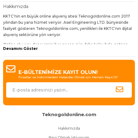
Hakkımızda
KKTC’nin en büyük online alışveriş sitesi Teknogoldonline.com 2017
yılından bu yana hizmet veriyor. Asel Engineering LTD. bünyesinde
faaliyet gösteren Teknogoldonline.com, yenilikleri ile KKTC'nin dijital
alışveriş sektörüne yön veriyor.
Online alışveriş deneyimini her geçen gün daha kolay hale getiren,
Devamını Göster
dijitalleşen dünyanın gereklerine uygun geliştirmelerle sunduğu
hizmetleri daha da avantajlı kılan Teknogoldonline.com,
ziyaretçilerine bol çeşit, uygun fiyat, hızlı teslimat ve sürpriz indirimler
sunuyor.
E-BÜLTENİMİZE KAYIT OLUN!
Fırsatlar ve İndirimlerden Haberdar Olmak için Hemen Kayıt Ol!
Bugün 30'dan fazla kategori içinde 4000'den fazla ürün çeşidi
bulunduran site, Binlerce takipçisi ile KKTC’de e-ticaretin lideri olmanın
gururunu yaşıyor.
En iyi ürünleri en uygun fiyatlarla, en hızlı teslimatla ve müşteri
memnuniyeti hedefiyle sunan Tekogoldonline.com büyümeye ve
KKTC’de e-ticaret deneyiminin standartlarını her geçen gün
Teknogoldonline.com
yükseltmeye devam ediyor.
Hakkımızda
Bayi Olmak İstiyorum