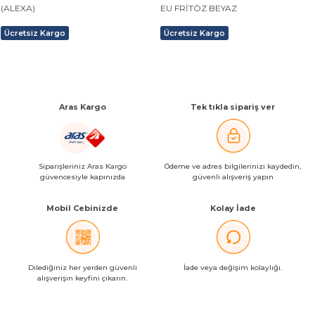
(ALEXA)
EU FRİTÖZ BEYAZ
Ücretsiz Kargo
Ücretsiz Kargo
Aras Kargo
Tek tıkla sipariş ver
Siparişleriniz Aras Kargo
Ödeme ve adres bilgilerinizi kaydedin,
güvencesiyle kapınızda
güvenli alışveriş yapın
Mobil Cebinizde
Kolay İade
Dilediğiniz her yerden güvenli
İade veya değişim kolaylığı.
alışverişin keyfini çıkarın.